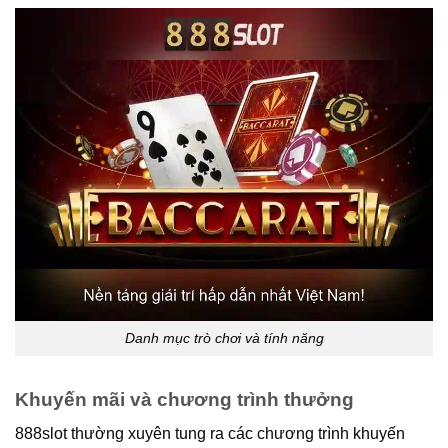
Danh mục trò chơi và tính năng
Khuyến mãi và chương trình thưởng
888slot thường xuyên tung ra các chương trình khuyến