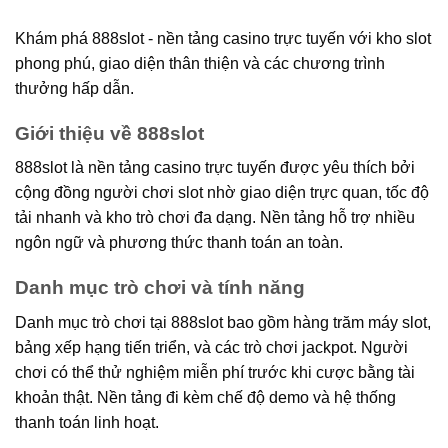
Khám phá 888slot - nền tảng casino trực tuyến với kho slot
phong phú, giao diện thân thiện và các chương trình
thưởng hấp dẫn.
Giới thiệu về 888slot
888slot là nền tảng casino trực tuyến được yêu thích bởi
cộng đồng người chơi slot nhờ giao diện trực quan, tốc độ
tải nhanh và kho trò chơi đa dạng. Nền tảng hỗ trợ nhiều
ngôn ngữ và phương thức thanh toán an toàn.
Danh mục trò chơi và tính năng
Danh mục trò chơi tại 888slot bao gồm hàng trăm máy slot,
bảng xếp hạng tiến triển, và các trò chơi jackpot. Người
chơi có thể thử nghiệm miễn phí trước khi cược bằng tài
khoản thật. Nền tảng đi kèm chế độ demo và hệ thống
thanh toán linh hoạt.