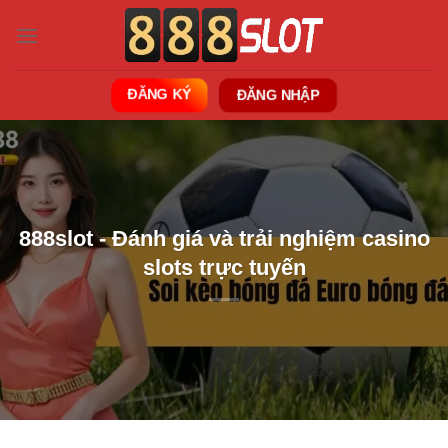
Bỏ
qua
nội
dung
ĐĂNG KÝ
ĐĂNG NHẬP
888slot - Đánh giá và trải nghiệm casino
slots trực tuyến