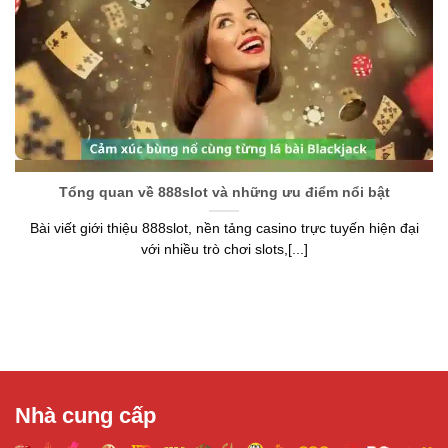
Tổng quan về 888slot và những ưu điểm nổi bật
Bài viết giới thiệu 888slot, nền tảng casino trực tuyến hiện đại
với nhiều trò chơi slots,[...]
Nhà cung cấp