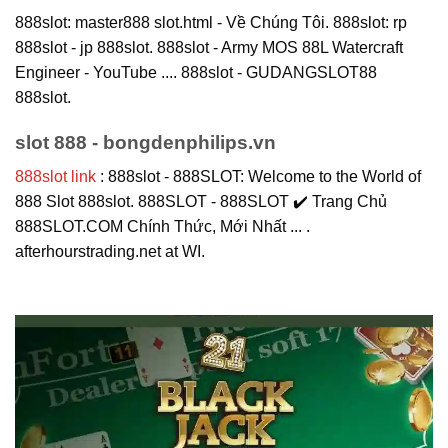
888slot: master888 slot.html - Về Chúng Tôi. 888slot: rp
888slot - jp 888slot. 888slot - Army MOS 88L Watercraft
Engineer - YouTube .... 888slot - GUDANGSLOT88
888slot.
slot 888 - bongdenphilips.vn
888slot link
: 888slot - 888SLOT: Welcome to the World of
888 Slot 888slot. 888SLOT - 888SLOT ✔️ Trang Chủ
888SLOT.COM Chính Thức, Mới Nhất ... .
afterhourstrading.net at WI.