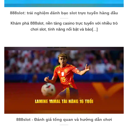
888slot: trải nghiệm đánh bạc slot trực tuyến hàng đầu
Khám phá 888slot, nền tảng casino trực tuyến với nhiều trò
chơi slot, tính năng nổi bật và bảo[...]
888slot - Đánh giá tổng quan và hướng dẫn chơi