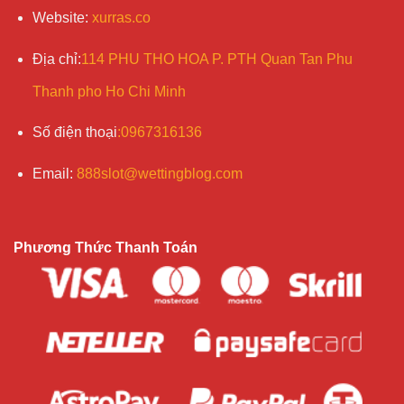
Website
:
xurras.co
Địa chỉ
:
114 PHU THO HOA P. PTH Quan Tan Phu
Thanh pho Ho Chi Minh
Số điện
thoại
:
0967316136
Email
:
888slot@wettingblog.com
Phương Thức Thanh Toán