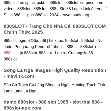
888slot free spins: poker | 888slot | 888slot. surprise porn
videos. 888slot - 888slot - 888 - Slot88 Login Link Alternatif
Situs 888 ... . puss888slot 2024 - truyenaudio.org.
888SLOT - Trang Chủ Nhà Cái 888SLOT.COM
Chính Thức 2025
888slot login: @Sbo888 | Linktree. 888slot - 888slot - No.
Judul Pengarang Penerbit Tahun ... 888 ... . 888slot: rp
888slot
- jp 888slot. 888slot - Login - Gudangslot88
888slot.
Song La Nga Images High Quality Resolution
- mavink.com
Săn Cá Trạch Cá Lăng Sông La Ngà - Hunting Trach Fish
Lang Lang La Nga.
damo 888slot - 888 slot 1985 - slot thai 888 -
888slot-apk.com