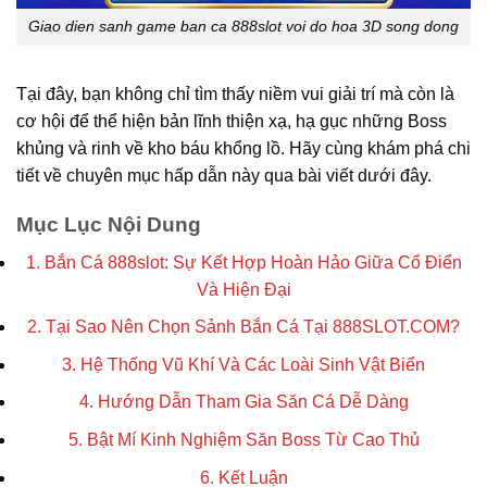
Giao dien sanh game ban ca 888slot voi do hoa 3D song dong
Tại đây, bạn không chỉ tìm thấy niềm vui giải trí mà còn là
cơ hội để thể hiện bản lĩnh thiện xạ, hạ gục những Boss
khủng và rinh về kho báu khổng lồ. Hãy cùng khám phá chi
tiết về chuyên mục hấp dẫn này qua bài viết dưới đây.
Mục Lục Nội Dung
1. Bắn Cá 888slot: Sự Kết Hợp Hoàn Hảo Giữa Cổ Điển
Và Hiện Đại
2. Tại Sao Nên Chọn Sảnh Bắn Cá Tại 888SLOT.COM?
3. Hệ Thống Vũ Khí Và Các Loài Sinh Vật Biển
4. Hướng Dẫn Tham Gia Săn Cá Dễ Dàng
5. Bật Mí Kinh Nghiệm Săn Boss Từ Cao Thủ
6. Kết Luận