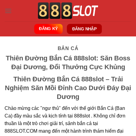
Bỏ
qua
nội
dung
ĐĂNG KÝ
ĐĂNG NHẬP
BẮN CÁ
Thiên Đường Bắn Cá 888slot: Săn Boss
Đại Dương, Đổi Thưởng Cực Khủng
Thiên Đường Bắn Cá 888slot – Trải
Nghiệm Săn Mồi Đỉnh Cao Dưới Đáy Đại
Dương
Chào mừng các "ngư thủ" đến với thế giới
Bắn Cá (Ban
Ca)
đầy màu sắc và kịch tính tại
888slot
. Không chỉ đơn
thuần là một trò chơi giải trí, sảnh bắn cá tại
888SLOT.COM mang đến một hành trình thám hiểm đại