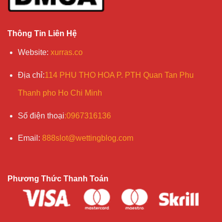
Thông Tin Liên Hệ
Website
:
xurras.co
Địa chỉ
:
114 PHU THO HOA P. PTH Quan Tan Phu
Thanh pho Ho Chi Minh
Số điện
thoại
:
0967316136
Email
:
888slot@wettingblog.com
Phương Thức Thanh Toán