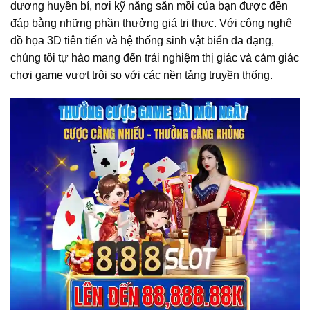
dương huyền bí, nơi kỹ năng săn mồi của bạn được đền
đáp bằng những phần thưởng giá trị thực. Với công nghệ
đồ họa 3D tiên tiến và hệ thống sinh vật biển đa dạng,
chúng tôi tự hào mang đến trải nghiệm thị giác và cảm giác
chơi game vượt trội so với các nền tảng truyền thống.