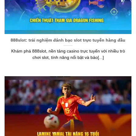
888slot: trải nghiệm đánh bạc slot trực tuyến hàng đầu
Khám phá 888slot, nền tảng casino trực tuyến với nhiều trò
chơi slot, tính năng nổi bật và bảo[...]