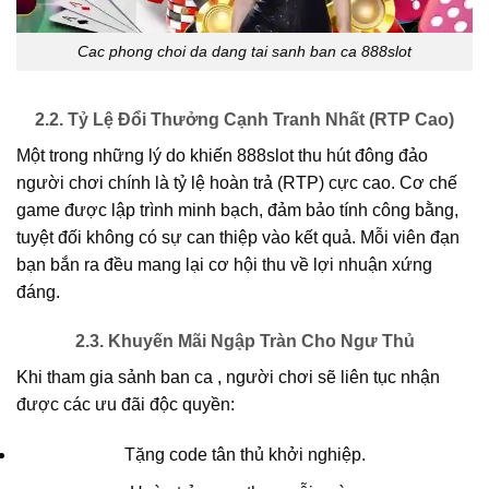
Cac phong choi da dang tai sanh ban ca 888slot
2.2. Tỷ Lệ Đổi Thưởng Cạnh Tranh Nhất (RTP Cao)
Một trong những lý do khiến
888slot
thu hút đông đảo
người chơi chính là tỷ lệ hoàn trả (RTP) cực cao. Cơ chế
game được lập trình minh bạch, đảm bảo tính công bằng,
tuyệt đối không có sự can thiệp vào kết quả. Mỗi viên đạn
bạn bắn ra đều mang lại cơ hội thu về lợi nhuận xứng
đáng.
2.3. Khuyến Mãi Ngập Tràn Cho Ngư Thủ
Khi tham gia sảnh
ban ca
, người chơi sẽ liên tục nhận
được các ưu đãi độc quyền:
Tặng code tân thủ khởi nghiệp.