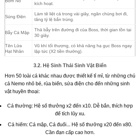
Bom Nổ
kích hoạt.
Làm tê liệt cá trong vài giây, ngăn chúng bơi đi,
Súng Điện
tăng tỷ lệ bắn trúng.
Thả bẫy trên đường đi của Boss, thời gian tồn tại
Bẫy Cá Mập
30 giây.
Tên Lửa
Vũ khí tối thượng, có khả năng hạ gục Boss ngay
Hạt Nhân
lập tức (X2 tiền thưởng).
3.2. Hệ Sinh Thái Sinh Vật Biển
Hơn 50 loài cá khác nhau được thiết kế tỉ mỉ, từ những chú
cá Nemo nhỏ bé, rùa biển, sứa điện cho đến những sinh
vật huyền thoại:
Cá thường:
Hệ số thưởng x2 đến x10. Dễ bắn, thích hợp
để tích lũy xu.
Cá hiếm:
Cá mập, Cá đuối... Hệ số thưởng x20 đến x80.
Cần đạn cấp cao hơn.