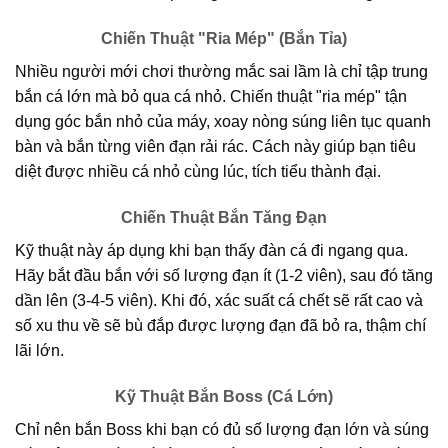
Chiến Thuật "Ria Mép" (Bắn Tỉa)
Nhiều người mới chơi thường mắc sai lầm là chỉ tập trung
bắn cá lớn mà bỏ qua cá nhỏ. Chiến thuật "ria mép" tận
dụng góc bắn nhỏ của máy, xoay nòng súng liên tục quanh
bàn và bắn từng viên đạn rải rác. Cách này giúp bạn tiêu
diệt được nhiều cá nhỏ cùng lúc, tích tiểu thành đại.
Chiến Thuật Bắn Tăng Đạn
Kỹ thuật này áp dụng khi bạn thấy đàn cá đi ngang qua.
Hãy bắt đầu bắn với số lượng đạn ít (1-2 viên), sau đó tăng
dần lên (3-4-5 viên). Khi đó, xác suất cá chết sẽ rất cao và
số xu thu về sẽ bù đắp được lượng đạn đã bỏ ra, thậm chí
lãi lớn.
Kỹ Thuật Bắn Boss (Cá Lớn)
Chỉ nên bắn Boss khi bạn có đủ số lượng đạn lớn và súng