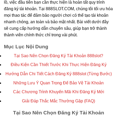
lồ, việc đầu tiên bạn cần thực hiện là hoàn tất quy trình
đăng ký
tài khoản. Tại 888SLOT.COM, chúng tôi tối ưu hóa
mọi thao tác để đảm bảo người chơi có thể tạo tài khoản
nhanh chóng, an toàn và bảo mật nhất. Bài viết dưới đây
sẽ cung cấp hướng dẫn chuyên sâu, giúp bạn trở thành
thành viên chính thức chỉ trong vài phút.
Mục Lục Nội Dung
Tại Sao Nên Chọn Đăng Ký Tài Khoản 888slot?
Điều Kiện Cần Thiết Trước Khi Thực Hiện Đăng Ký
Hướng Dẫn Chi Tiết Cách Đăng Ký 888slot (Từng Bước)
Những Lưu Ý Quan Trọng Để Bảo Vệ Tài Khoản
Các Chương Trình Khuyến Mãi Khi Đăng Ký Mới
Giải Đáp Thắc Mắc Thường Gặp (FAQ)
Tại Sao Nên Chọn Đăng Ký Tài Khoản