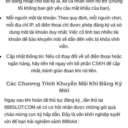
tin đăng nhập cho bất kỳ ai, kể cả nhân viên hỗ trợ (chúng
tôi không bao giờ yêu cầu mật khẩu của bạn).
Mỗi người một tài khoản:
Theo quy định, mỗi người chơi,
mỗi địa chỉ IP, số điện thoại chỉ được phép
đăng ký
và sử
dụng một tài khoản duy nhất. Việc cố tình tạo nhiều tài
khoản để bào khuyến mãi sẽ dẫn đến việc bị khóa vĩnh
viễn.
Cập nhật thông tin:
Nếu có thay đổi về số điện thoại hoặc
ngân hàng, hãy liên hệ ngay với bộ phận CSKH để cập
nhật, tránh gián đoạn khi rút tiền.
Các Chương Trình Khuyến Mãi Khi Đăng Ký
Mới
Ngay sau khi hoàn tất thủ tục
đăng ký
, tân thủ tại
888SLOT.COM sẽ có cơ hội nhận được những gói quà
chào mừng cực kỳ hấp dẫn. Đây là vốn khởi nghiệp tuyệt
vời để bạn trải nghiệm sảnh
888slot
: