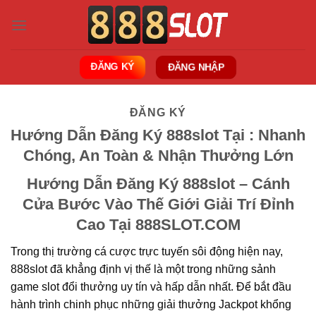
Bỏ
qua
nội
dung
ĐĂNG KÝ
ĐĂNG NHẬP
ĐĂNG KÝ
Hướng Dẫn Đăng Ký 888slot Tại
: Nhanh
Chóng, An Toàn & Nhận Thưởng Lớn
Hướng Dẫn Đăng Ký 888slot – Cánh
Cửa Bước Vào Thế Giới Giải Trí Đỉnh
Cao Tại 888SLOT.COM
Trong thị trường cá cược trực tuyến sôi động hiện nay,
888slot
đã khẳng định vị thế là một trong những sảnh
game slot đổi thưởng uy tín và hấp dẫn nhất. Để bắt đầu
hành trình chinh phục những giải thưởng Jackpot khổng