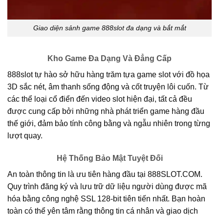
Giao diện sảnh game 888slot đa dạng và bắt mắt
Kho Game Đa Dạng Và Đẳng Cấp
888slot
tự hào sở hữu hàng trăm tựa game slot với đồ họa
3D sắc nét, âm thanh sống động và cốt truyện lôi cuốn. Từ
các thể loại cổ điển đến video slot hiện đại, tất cả đều
được cung cấp bởi những nhà phát triển game hàng đầu
thế giới, đảm bảo tính công bằng và ngẫu nhiên trong từng
lượt quay.
Hệ Thống Bảo Mật Tuyệt Đối
An toàn thông tin là ưu tiên hàng đầu tại 888SLOT.COM.
Quy trình
đăng ký
và lưu trữ dữ liệu người dùng được mã
hóa bằng công nghệ SSL 128-bit tiên tiến nhất. Bạn hoàn
toàn có thể yên tâm rằng thông tin cá nhân và giao dịch