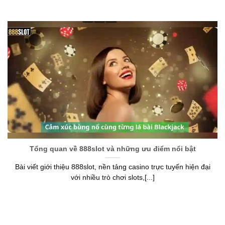
Tổng quan về 888slot và những ưu điểm nổi bật
Bài viết giới thiệu 888slot, nền tảng casino trực tuyến hiện đại
với nhiều trò chơi slots,[...]