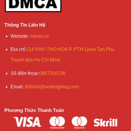
Thông Tin Liên Hệ
Website
:
xurras.co
Địa chỉ
:
114 PHU THO HOA P. PTH Quan Tan Phu
Thanh pho Ho Chi Minh
Số điện
thoại
:
0967316136
Email
:
888slot@wettingblog.com
Phương Thức Thanh Toán