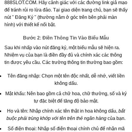
888SLOT.COM. Hãy cảnh giác với các đường link giả mạo
để tránh rủi ro lừa đảo. Tại giao diện trang chủ, bạn sẽ thấy
nút "
Đăng Ký
" (thường nằm ở góc trên bên phải màn
hình) với thiết kế nổi bật.
Bước 2: Điền Thông Tin Vào Biểu Mẫu
Sau khi nhấp vào nút đăng ký, một biểu mẫu sẽ hiện ra.
Nhiệm vụ của bạn là điền đầy đủ và chính xác các thông
tin được yêu cầu. Các trường thông tin thường bao gồm:
Tên đăng nhập:
Chọn một tên độc nhất, dễ nhớ, viết liền
không dấu.
Mật khẩu:
Nên bao gồm cả chữ hoa, chữ thường, số và ký
tự đặc biệt để tăng độ bảo mật.
Họ và tên:
Nhập chính xác tên thật in hoa không dấu,
bắt
buộc phải trùng khớp với tên trên thẻ ngân hàng
của bạn.
Số điện thoại:
Nhập số điện thoại chính chủ để nhận mã