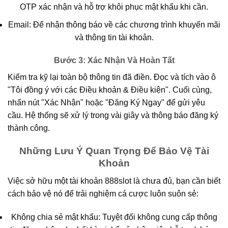
OTP xác nhận và hỗ trợ khôi phục mật khẩu khi cần.
Email:
Để nhận thông báo về các chương trình khuyến mãi
và thông tin tài khoản.
Bước 3: Xác Nhận Và Hoàn Tất
Kiểm tra kỹ lại toàn bộ thông tin đã điền. Đọc và tích vào ô
"Tôi đồng ý với các Điều khoản & Điều kiện". Cuối cùng,
nhấn nút "Xác Nhận" hoặc "Đăng Ký Ngay" để gửi yêu
cầu. Hệ thống sẽ xử lý trong vài giây và thông báo đăng ký
thành công.
Những Lưu Ý Quan Trọng Để Bảo Vệ Tài
Khoản
Việc sở hữu một tài khoản
888slot
là chưa đủ, bạn cần biết
cách bảo vệ nó để trải nghiệm cá cược luôn suôn sẻ:
Không chia sẻ mật khẩu:
Tuyệt đối không cung cấp thông