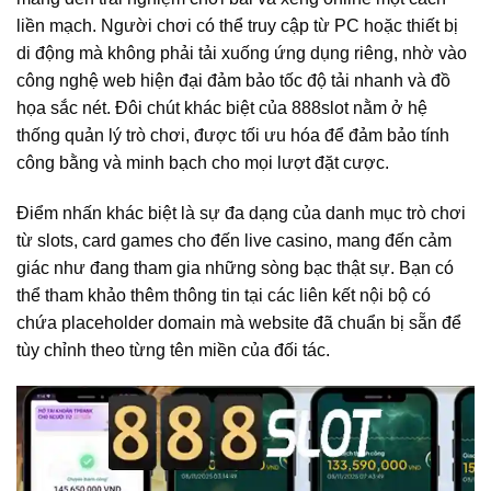
liền mạch. Người chơi có thể truy cập từ PC hoặc thiết bị
di động mà không phải tải xuống ứng dụng riêng, nhờ vào
công nghệ web hiện đại đảm bảo tốc độ tải nhanh và đồ
họa sắc nét. Đôi chút khác biệt của 888slot nằm ở hệ
thống quản lý trò chơi, được tối ưu hóa để đảm bảo tính
công bằng và minh bạch cho mọi lượt đặt cược.
Điểm nhấn khác biệt là sự đa dạng của danh mục trò chơi
từ slots, card games cho đến live casino, mang đến cảm
giác như đang tham gia những sòng bạc thật sự. Bạn có
thể tham khảo thêm thông tin tại các liên kết nội bộ có
chứa placeholder domain mà website đã chuẩn bị sẵn để
tùy chỉnh theo từng tên miền của đối tác.