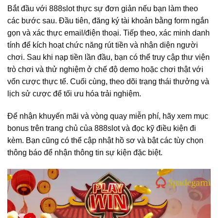
Bắt đầu với 888slot thực sự đơn giản nếu bạn làm theo
các bước sau. Đầu tiên, đăng ký tài khoản bằng form ngắn
gọn và xác thực email/điện thoại. Tiếp theo, xác minh danh
tính để kích hoạt chức năng rút tiền và nhận diện người
chơi. Sau khi nạp tiền lần đầu, bạn có thể truy cập thư viện
trò chơi và thử nghiệm ở chế độ demo hoặc chơi thật với
vốn cược thực tế. Cuối cùng, theo dõi trạng thái thưởng và
lịch sử cược để tối ưu hóa trải nghiệm.
Để nhận khuyến mãi và vòng quay miễn phí, hãy xem mục
bonus trên trang chủ của 888slot và đọc kỹ điều kiện đi
kèm. Bạn cũng có thể cập nhật hồ sơ và bật các tùy chọn
thông báo để nhận thông tin sự kiện đặc biệt.