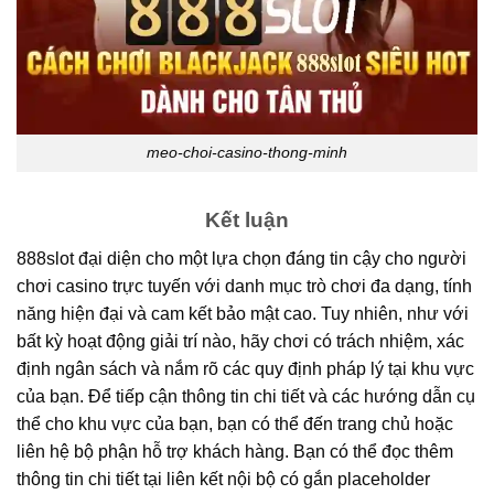
meo-choi-casino-thong-minh
Kết luận
888slot đại diện cho một lựa chọn đáng tin cậy cho người
chơi casino trực tuyến với danh mục trò chơi đa dạng, tính
năng hiện đại và cam kết bảo mật cao. Tuy nhiên, như với
bất kỳ hoạt động giải trí nào, hãy chơi có trách nhiệm, xác
định ngân sách và nắm rõ các quy định pháp lý tại khu vực
của bạn. Để tiếp cận thông tin chi tiết và các hướng dẫn cụ
thể cho khu vực của bạn, bạn có thể đến trang chủ hoặc
liên hệ bộ phận hỗ trợ khách hàng. Bạn có thể đọc thêm
thông tin chi tiết tại liên kết nội bộ có gắn placeholder