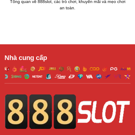
Tổng quan về 888slot, các trò chơi, khuyến mãi và mẹo chơi
an toàn.
Nhà cung cấp