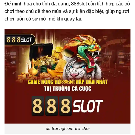
Để minh họa cho tính đa dạng, 888slot còn tích hợp các trò
chơi theo chủ đề theo mùa và sự kiện đặc biệt, giúp người
chơi luôn có sự mới mẻ khi quay lại.
ds-trai-nghiem-tro-choi