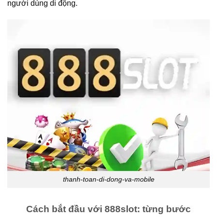
người dùng di động.
thanh-toan-di-dong-va-mobile
Cách bắt đầu với 888slot: từng bước