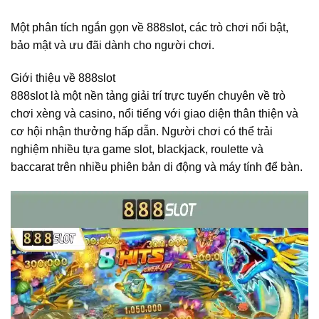
Một phân tích ngắn gọn về 888slot, các trò chơi nổi bật,
bảo mật và ưu đãi dành cho người chơi.
Giới thiệu về 888slot
888slot là một nền tảng giải trí trực tuyến chuyên về trò
chơi xèng và casino, nổi tiếng với giao diện thân thiện và
cơ hội nhận thưởng hấp dẫn. Người chơi có thể trải
nghiệm nhiều tựa game slot, blackjack, roulette và
baccarat trên nhiều phiên bản di động và máy tính để bàn.