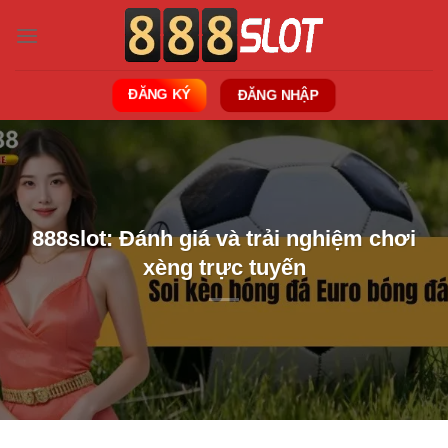
Bỏ
qua
nội
dung
ĐĂNG KÝ
ĐĂNG NHẬP
888slot: Đánh giá và trải nghiệm chơi
xèng trực tuyến