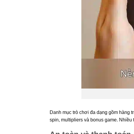
Danh mục trò chơi đa dạng gồm hàng tră
spin, multipliers và bonus game. Nhiều 