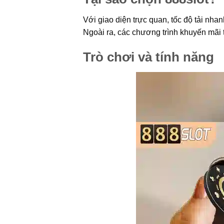
Với giao diện trực quan, tốc độ tải nha
Ngoài ra, các chương trình khuyến mãi 
Trò chơi và tính năng