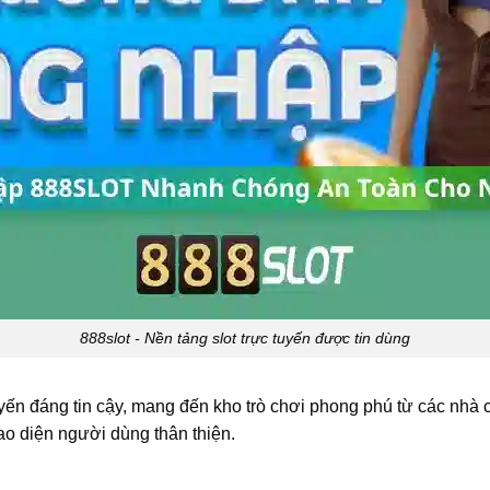
888slot - Nền tảng slot trực tuyến được tin dùng
 tuyến đáng tin cậy, mang đến kho trò chơi phong phú từ các nh
iao diện người dùng thân thiện.