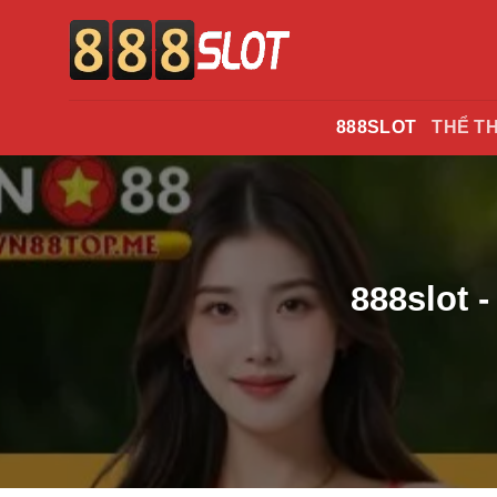
Bỏ
qua
nội
dung
888SLOT
THỂ T
888slot 