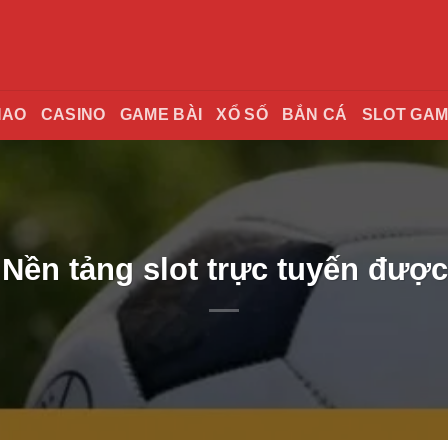
HAO
CASINO
GAME BÀI
XỔ SỐ
BẮN CÁ
SLOT GA
- Nền tảng slot trực tuyến được