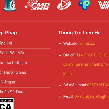
ợp Pháp
Thông Tin Liên Hệ
ng Tôi
Website
:
xurras.co
Sách Bảo Mật
Địa chỉ
:
114 PHU THO HOA
rừ Trách Nhiệm
Quan Tan Phu Thanh pho 
ỏi Thường Gặp
Minh
Riêng tư
Số điện
thoại
:
0967316136
Khoản Sử Dụng
Email
:
888slot@wettingbl