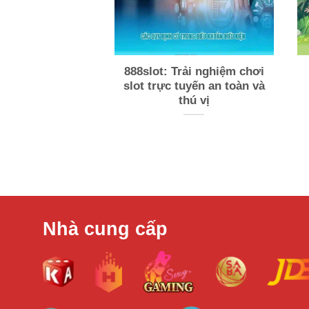
888slot: Trải nghiệm chơi
slot trực tuyến an toàn và
thú vị
Nhà cung cấp