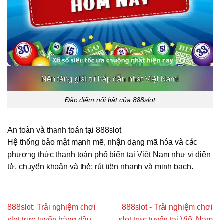
Đặc điểm nổi bật của 888slot
An toàn và thanh toán tại 888slot
Hệ thống bảo mật mạnh mẽ, nhận dạng mã hóa và các
phương thức thanh toán phổ biến tại Việt Nam như ví điện
tử, chuyển khoản và thẻ; rút tiền nhanh và minh bạch.
888slot: Trải nghiệm chơi
888slot - Trải nghiệm chơi
slot trực tuyến hàng đầu
slot trực tuyến tại Việt Nam