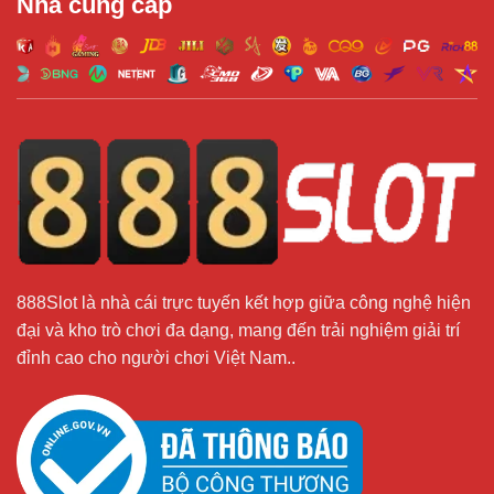
Nhà cung cấp
888Slot là nhà cái trực tuyến kết hợp giữa công nghệ hiện
đại và kho trò chơi đa dạng, mang đến trải nghiệm giải trí
đỉnh cao cho người chơi Việt Nam..