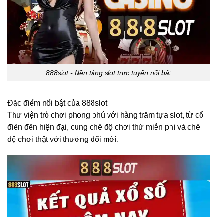
888slot - Nền tảng slot trực tuyến nổi bật
Đặc điểm nổi bật của 888slot
Thư viện trò chơi phong phú với hàng trăm tựa slot, từ cổ
điển đến hiện đại, cùng chế độ chơi thử miễn phí và chế
độ chơi thật với thưởng đổi mới.