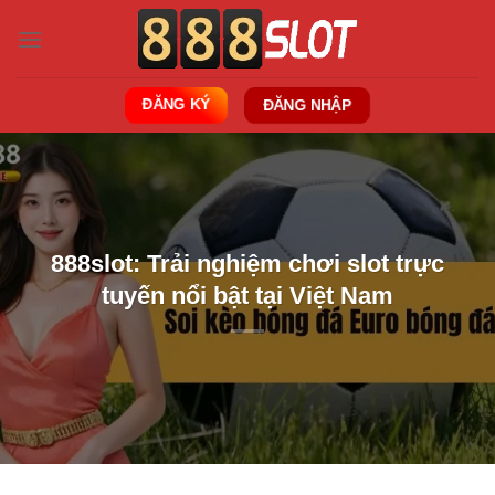
Bỏ
qua
nội
dung
ĐĂNG KÝ
ĐĂNG NHẬP
888slot: Trải nghiệm chơi slot trực
tuyến nổi bật tại Việt Nam