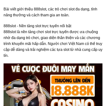
Bài viết giới thiệu 888slot, các trò chơi slot đa dạng, tính
năng thưởng và cách tham gia an toàn.
888slot - Nền tảng slot trực tuyến nổi bật
888slot là nền tảng chơi slot trực tuyến được ưa chuộng
nhờ đa dạng trò chơi, giao diện thân thiện và các chương
trình khuyến mãi hấp dẫn. Người chơi Việt Nam có thể truy
cập dễ dàng và trải nghiệm các tựa slot từ nhà cung cấp uy
tín.