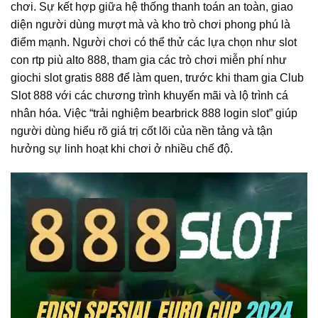
chơi. Sự kết hợp giữa hệ thống thanh toán an toàn, giao
diện người dùng mượt mà và kho trò chơi phong phú là
điểm mạnh. Người chơi có thể thử các lựa chọn như slot
con rtp più alto 888, tham gia các trò chơi miễn phí như
giochi slot gratis 888 để làm quen, trước khi tham gia Club
Slot 888 với các chương trình khuyến mãi và lộ trình cá
nhân hóa. Việc “trải nghiệm bearbrick 888 login slot” giúp
người dùng hiểu rõ giá trị cốt lõi của nền tảng và tận
hưởng sự linh hoạt khi chơi ở nhiều chế độ.