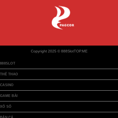
Copyright 2025 ©
888SlotTOP.ME
888SLOT
THỂ THAO
CASINO
GAME BÀI
XỔ SỐ
BẮN CÁ