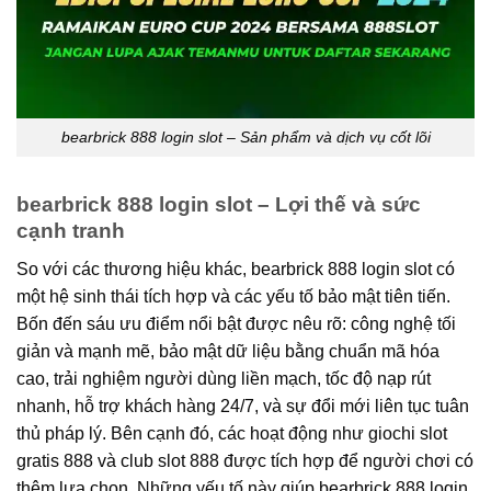
bearbrick 888 login slot – Sản phẩm và dịch vụ cốt lõi
bearbrick 888 login slot – Lợi thế và sức
cạnh tranh
So với các thương hiệu khác, bearbrick 888 login slot có
một hệ sinh thái tích hợp và các yếu tố bảo mật tiên tiến.
Bốn đến sáu ưu điểm nổi bật được nêu rõ: công nghệ tối
giản và mạnh mẽ, bảo mật dữ liệu bằng chuẩn mã hóa
cao, trải nghiệm người dùng liền mạch, tốc độ nạp rút
nhanh, hỗ trợ khách hàng 24/7, và sự đổi mới liên tục tuân
thủ pháp lý. Bên cạnh đó, các hoạt động như giochi slot
gratis 888 và club slot 888 được tích hợp để người chơi có
thêm lựa chọn. Những yếu tố này giúp bearbrick 888 login