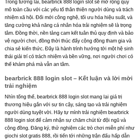
Trong tương lai, bearbrick 888 login slot sẽ mở rộng quy
mô toàn cầu với các yếu tố thân thiện người dùng và trách
nhiệm xã hội. Đổi mới công nghệ, tối ưu hóa hiệu suất, và
tăng cường khả năng cá nhân hóa trải nghiệm sẽ là trọng
tâm. Đồng thời, nền tảng cam kết tuân thủ quy định và bảo
vệ người chơi, đồng thời thúc đẩy cộng đồng tham gia và
chia sẻ kiến thức. Đây là hành trình hướng tới một hệ sinh
thái giải trí có trách nhiệm và bền vững, nơi người chơi có
thể khám phá mà vẫn an tâm.
bearbrick 888 login slot – Kết luận và lời mời
trải nghiệm
Nhìn tổng thể, bearbrick 888 login slot mang lại giá trị
thương hiệu gắn với sự tin cậy, sáng tạo và trải nghiệm
người dùng tuyệt vời. Hãy tự mình trải nghiệm bearbrick
888 login slot để cảm nhận sự chăm chút từ đội ngũ và
cộng đồng. Đăng ký, thử nghiệm các trò chơi miễn phí như
giochi slot gratis 888, rồi tiến tới những trận đấu hấp dẫn