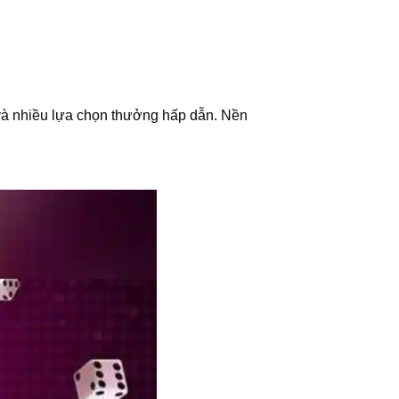
p và nhiều lựa chọn thưởng hấp dẫn. Nền