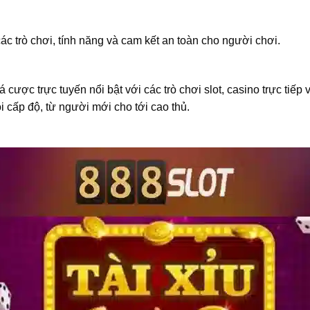
 các trò chơi, tính năng và cam kết an toàn cho người chơi.
cược trực tuyến nổi bật với các trò chơi slot, casino trực tiế
 cấp độ, từ người mới cho tới cao thủ.