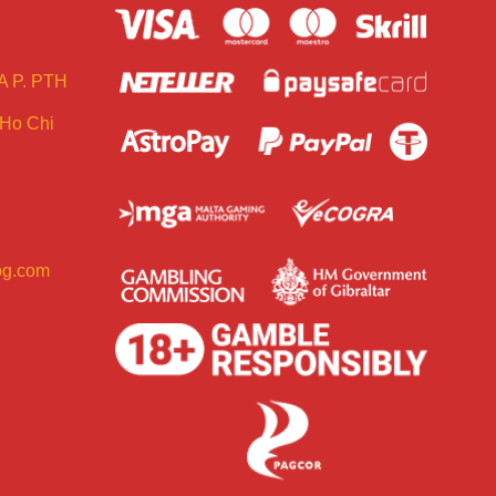
 P. PTH
Ho Chi
og.com