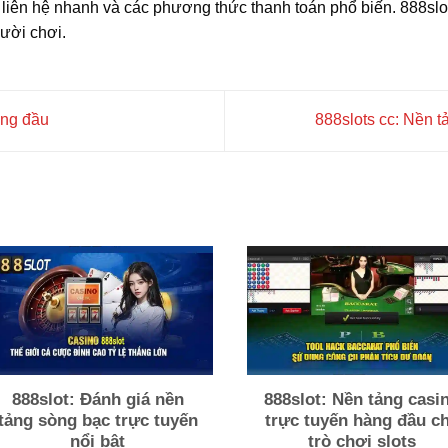
liên hệ nhanh và các phương thức thanh toán phổ biến. 888slot
ười chơi.
hàng đầu
888slots cc: Nền tả
888slot: Đánh giá nền
888slot: Nền tảng casi
tảng sòng bạc trực tuyến
trực tuyến hàng đầu c
nổi bật
trò chơi slots