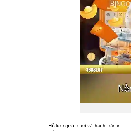
Hỗ trợ người chơi và thanh toán
\n