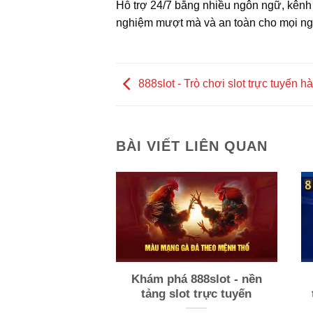
Hỗ trợ 24/7 bằng nhiều ngôn ngữ, kênh 
nghiệm mượt mà và an toàn cho mọi ng
888slot - Trò chơi slot trực tuyến 
BÀI VIẾT LIÊN QUAN
Khám phá 888slot - nền
tảng slot trực tuyến