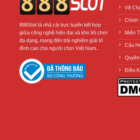
Về Chú
Chính 
888Slot là nhà cái trực tuyến kết hợp
giữa công nghệ hiện đại và kho trò chơi
Miễn T
đa dạng, mang đến trải nghiệm giải trí
Câu H
đỉnh cao cho người chơi Việt Nam..
Quyền 
Điều 