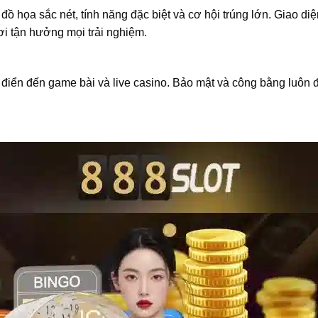
đồ họa sắc nét, tính năng đặc biệt và cơ hội trúng lớn. Giao diện
i tận hưởng mọi trải nghiệm.
 điển đến game bài và live casino. Bảo mật và công bằng luôn