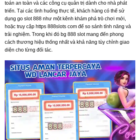
toán an toàn và các công cụ quản trị dành cho nhà phát
triển. Tại các tình huống thực tế, khách hàng có thể sử
dụng go slot 888 như một kênh khám phá trò chơi mới,
hoặc truy cập https 888slots com để so sánh tính năng và
trải nghiệm. Trong khi đó bg 888 slot mang đến phong
cách thương hiệu thống nhất và khả năng tùy chỉnh giao
diện cho từng đối tác.