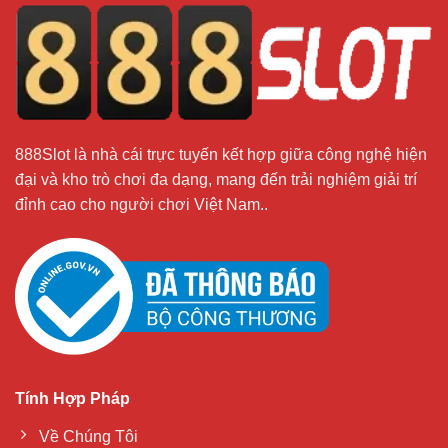
888Slot là nhà cái trực tuyến kết hợp giữa công nghệ hiện
đại và kho trò chơi đa dạng, mang đến trải nghiệm giải trí
đỉnh cao cho người chơi Việt Nam..
Tính Hợp Pháp
Về Chúng Tôi