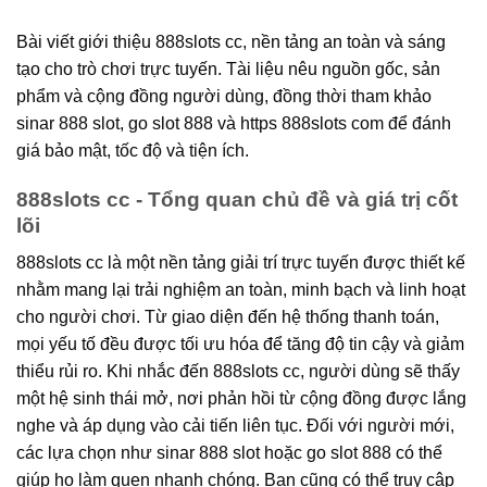
Bài viết giới thiệu 888slots cc, nền tảng an toàn và sáng
tạo cho trò chơi trực tuyến. Tài liệu nêu nguồn gốc, sản
phẩm và cộng đồng người dùng, đồng thời tham khảo
sinar 888 slot, go slot 888 và https 888slots com để đánh
giá bảo mật, tốc độ và tiện ích.
888slots cc - Tổng quan chủ đề và giá trị cốt
lõi
888slots cc là một nền tảng giải trí trực tuyến được thiết kế
nhằm mang lại trải nghiệm an toàn, minh bạch và linh hoạt
cho người chơi. Từ giao diện đến hệ thống thanh toán,
mọi yếu tố đều được tối ưu hóa để tăng độ tin cậy và giảm
thiểu rủi ro. Khi nhắc đến 888slots cc, người dùng sẽ thấy
một hệ sinh thái mở, nơi phản hồi từ cộng đồng được lắng
nghe và áp dụng vào cải tiến liên tục. Đối với người mới,
các lựa chọn như sinar 888 slot hoặc go slot 888 có thể
giúp họ làm quen nhanh chóng. Bạn cũng có thể truy cập