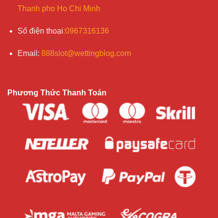
Thanh pho Ho Chi Minh
Số điện
thoại
:
0967316136
Email
:
888slot@wettingblog.com
Phương Thức Thanh Toán