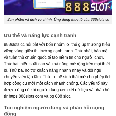
Sản phẩm và dịch vụ chính: Ứng dụng thực tế của 888slots cc
Ưu thế và năng lực cạnh tranh
888slots cc nổi bật với bốn nhóm lợi thế giúp thương hiệu
vững vàng giữa thị trường cạnh tranh. Thứ nhất, bảo mật
và tuân thủ chuẩn quốc tế tạo niềm tin cho người chơi.
Thứ hai, hiệu suất cao và khả năng mở rộng trên mọi thiết
bị. Thứ ba, hỗ trợ khách hàng nhanh nhạy và đội ngũ
chuyên viên tận tâm. Thứ tư, hệ sinh thái mở cho phép tích
hợp công cụ mới một cách nhanh chóng. Các yếu tố này
được củng cố khi người dùng xem xét dữ liệu và phản hồi
từ https 888slots com và bg 888 slot.
Trải nghiệm người dùng và phản hồi cộng
đồng