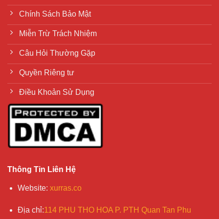
Chính Sách Bảo Mật
Miễn Trừ Trách Nhiệm
Câu Hỏi Thường Gặp
Quyền Riêng tư
Điều Khoản Sử Dụng
Thông Tin Liên Hệ
Website
:
xurras.co
Địa chỉ
:
114 PHU THO HOA P. PTH Quan Tan Phu